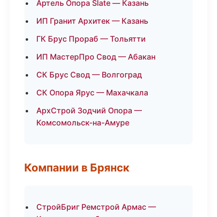
Артель Опора Slate — Казань
ИП Гранит Архитек — Казань
ГК Брус Прораб — Тольятти
ИП МастерПро Свод — Абакан
СК Брус Свод — Волгоград
СК Опора Ярус — Махачкала
АрхСтрой Зодчий Опора —
Комсомольск-на-Амуре
Компании в Брянск
СтройБриг Ремстрой Армас —