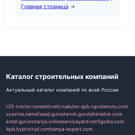
Главная страница
→
Каталог строительных компаний
Актуальный каталог компаний по всей России
t25-tractor.ru
nashicveti.ru
alutex.spb.ru
pobetonu.com
vyazma.name
fasad.guru
stanok.guru
tehznatok.com
kotel.guru
notariys.online
serviceyard.net
1igolka.com
bpb.by
protrud.com
banya-expert.com