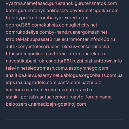
vyazma.name
fasad.guru
stanok.guru
tehznatok.com
kotel.guru
notariys.online
serviceyard.net
1igolka.com
bpb.by
protrud.com
banya-expert.com
ogorod365.com
akuhnja.com
uglichcity.net
domrukodeliya.com
by-hand.ru
energomash.net
stroitel-lab.ru
passat3.ru
electromonter.info
d43d.ru
auto-ceny.info
lesorubles.ru
lexus-sense.ru
npr.su
fitnesdomaonline.ru
avtotex-inform.ru
ereko.ru
novostikubani.ru
krasnodar861.ru
zbi.biz
huntdown.info
tele4n.net
electromash.com.ua
stroymnogo.com
analitica.kiev.ua
sarny.net.ua
blogua.org
cobalts.com.ua
idps.in.ua
agrodelo.com.ua
nfa.com.ua
zbi.biz
vm.com.ua
o-kemerovo.ru
createbrand.ru
stanki-portal.ru
actualremont.ru
avto-forum.name
beloozersk.name
dizajn-gostinoj.com