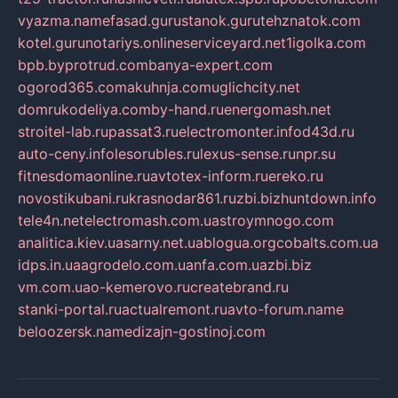
vyazma.name
fasad.guru
stanok.guru
tehznatok.com
kotel.guru
notariys.online
serviceyard.net
1igolka.com
bpb.by
protrud.com
banya-expert.com
ogorod365.com
akuhnja.com
uglichcity.net
domrukodeliya.com
by-hand.ru
energomash.net
stroitel-lab.ru
passat3.ru
electromonter.info
d43d.ru
auto-ceny.info
lesorubles.ru
lexus-sense.ru
npr.su
fitnesdomaonline.ru
avtotex-inform.ru
ereko.ru
novostikubani.ru
krasnodar861.ru
zbi.biz
huntdown.info
tele4n.net
electromash.com.ua
stroymnogo.com
analitica.kiev.ua
sarny.net.ua
blogua.org
cobalts.com.ua
idps.in.ua
agrodelo.com.ua
nfa.com.ua
zbi.biz
vm.com.ua
o-kemerovo.ru
createbrand.ru
stanki-portal.ru
actualremont.ru
avto-forum.name
beloozersk.name
dizajn-gostinoj.com