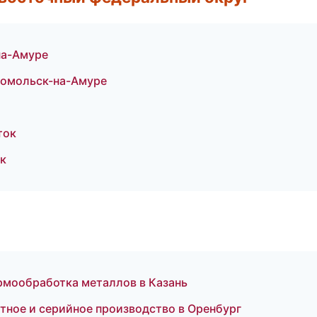
на-Амуре
сомольск-на-Амуре
ток
к
рмообработка металлов в Казань
ное и серийное производство в Оренбург