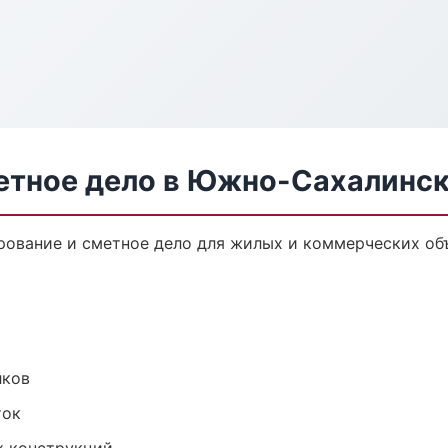
етное дело в Южно-Сахалинс
рование и сметное дело для жилых и коммерческих объ
лков
ток