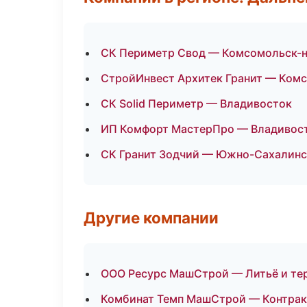
СК Периметр Свод — Комсомольск-
СтройИнвест Архитек Гранит — Ком
СК Solid Периметр — Владивосток
ИП Комфорт МастерПро — Владивос
СК Гранит Зодчий — Южно-Сахалинс
Другие компании
ООО Ресурс МашСтрой — Литьё и те
Комбинат Темп МашСтрой — Контракт