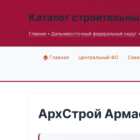
Каталог строительны
Главная
»
Дальневосточный федеральный округ
»
🏠 Главная
Центральный ФО
Севе
АрхСтрой Арма