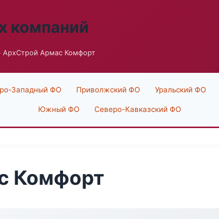
х компаний
 АрхСтрой Армас Комфорт
ро-Западный ФО
Приволжский ФО
Уральский ФО
Южный ФО
Северо-Кавказский ФО
с Комфорт