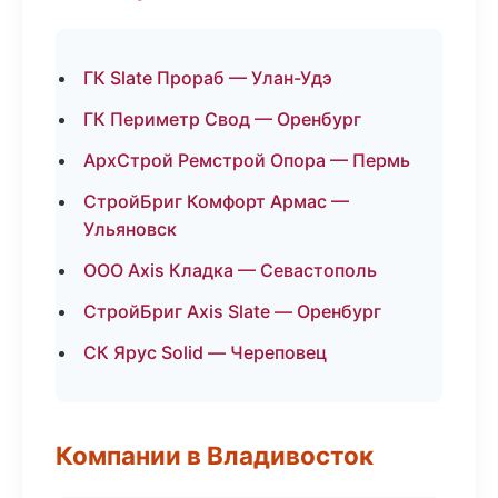
ГК Slate Прораб — Улан-Удэ
ГК Периметр Свод — Оренбург
АрхСтрой Ремстрой Опора — Пермь
СтройБриг Комфорт Армас —
Ульяновск
ООО Axis Кладка — Севастополь
СтройБриг Axis Slate — Оренбург
СК Ярус Solid — Череповец
Компании в Владивосток