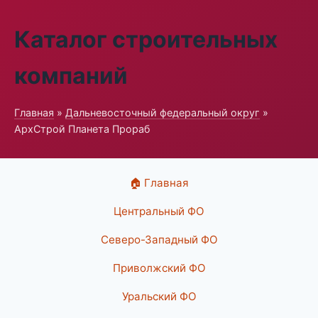
Каталог строительных
компаний
Главная
»
Дальневосточный федеральный округ
»
АрхСтрой Планета Прораб
🏠 Главная
Центральный ФО
Северо-Западный ФО
Приволжский ФО
Уральский ФО