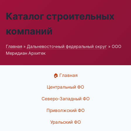
Каталог строительных
компаний
Главная
»
Дальневосточный федеральный округ
» ООО
Меридиан Архитек
🏠 Главная
Центральный ФО
Северо-Западный ФО
Приволжский ФО
Уральский ФО