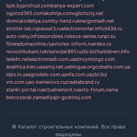
bpb.by
protrud.com
banya-expert.com
ogorod365.com
akuhnja.com
uglichcity.net
domrukodeliya.com
by-hand.ru
energomash.net
stroitel-lab.ru
passat3.ru
electromonter.info
d43d.ru
auto-ceny.info
lesorubles.ru
lexus-sense.ru
npr.su
fitnesdomaonline.ru
avtotex-inform.ru
ereko.ru
novostikubani.ru
krasnodar861.ru
zbi.biz
huntdown.info
tele4n.net
electromash.com.ua
stroymnogo.com
analitica.kiev.ua
sarny.net.ua
blogua.org
cobalts.com.ua
idps.in.ua
agrodelo.com.ua
nfa.com.ua
zbi.biz
vm.com.ua
o-kemerovo.ru
createbrand.ru
stanki-portal.ru
actualremont.ru
avto-forum.name
beloozersk.name
dizajn-gostinoj.com
© Каталог строительных компаний. Все права
защищены.