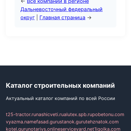
←
Все компании в регионе
Дальневосточный федеральный
округ
|
Главная страница
→
Каталог строительных компаний
Актуальный каталог компаний по всей России
t25-tractor.ru
nashicveti.ru
alutex.spb.ru
pobetonu.com
vyazma.name
fasad.guru
stanok.guru
tehznatok.com
kotel.guru
notariys.online
serviceyard.net
1igolka.com