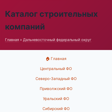
Каталог строительных
компаний
Главная
»
Дальневосточный федеральный округ
🏠 Главная
Центральный ФО
Северо-Западный ФО
Приволжский ФО
Уральский ФО
Сибирский ФО