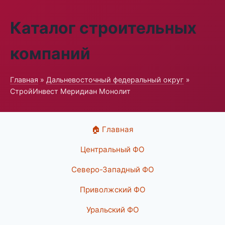
Каталог строительных
компаний
Главная
»
Дальневосточный федеральный округ
»
СтройИнвест Меридиан Монолит
🏠 Главная
Центральный ФО
Северо-Западный ФО
Приволжский ФО
Уральский ФО