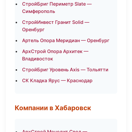
СтройБриг Периметр Slate —
Симферополь
СтройИнвест Гранит Solid —
Оренбург
Артель Опора Меридиан — Оренбург
АрхСтрой Опора Архитек —
Владивосток
СтройБриг Уровень Axis — Тольятти
СК Кладка Ярус — Краснодар
Компании в Хабаровск
АрхСтрой Монолит Свод —