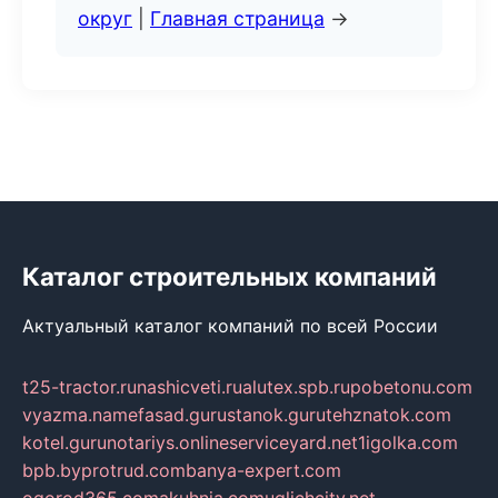
округ
|
Главная страница
→
Каталог строительных компаний
Актуальный каталог компаний по всей России
t25-tractor.ru
nashicveti.ru
alutex.spb.ru
pobetonu.com
vyazma.name
fasad.guru
stanok.guru
tehznatok.com
kotel.guru
notariys.online
serviceyard.net
1igolka.com
bpb.by
protrud.com
banya-expert.com