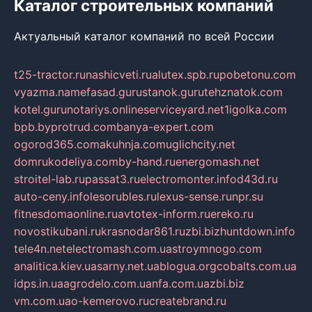
Каталог строительных компаний
Актуальный каталог компаний по всей России
t25-tractor.ru
nashicveti.ru
alutex.spb.ru
pobetonu.com
vyazma.name
fasad.guru
stanok.guru
tehznatok.com
kotel.guru
notariys.online
serviceyard.net
1igolka.com
bpb.by
protrud.com
banya-expert.com
ogorod365.com
akuhnja.com
uglichcity.net
domrukodeliya.com
by-hand.ru
energomash.net
stroitel-lab.ru
passat3.ru
electromonter.info
d43d.ru
auto-ceny.info
lesorubles.ru
lexus-sense.ru
npr.su
fitnesdomaonline.ru
avtotex-inform.ru
ereko.ru
novostikubani.ru
krasnodar861.ru
zbi.biz
huntdown.info
tele4n.net
electromash.com.ua
stroymnogo.com
analitica.kiev.ua
sarny.net.ua
blogua.org
cobalts.com.ua
idps.in.ua
agrodelo.com.ua
nfa.com.ua
zbi.biz
vm.com.ua
o-kemerovo.ru
createbrand.ru