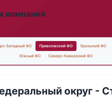
х компаний
ро-Западный ФО
Приволжский ФО
Уральский ФО
Южный ФО
Северо-Кавказский ФО
деральный округ - С