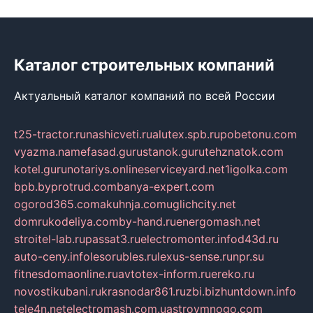
Каталог строительных компаний
Актуальный каталог компаний по всей России
t25-tractor.ru
nashicveti.ru
alutex.spb.ru
pobetonu.com
vyazma.name
fasad.guru
stanok.guru
tehznatok.com
kotel.guru
notariys.online
serviceyard.net
1igolka.com
bpb.by
protrud.com
banya-expert.com
ogorod365.com
akuhnja.com
uglichcity.net
domrukodeliya.com
by-hand.ru
energomash.net
stroitel-lab.ru
passat3.ru
electromonter.info
d43d.ru
auto-ceny.info
lesorubles.ru
lexus-sense.ru
npr.su
fitnesdomaonline.ru
avtotex-inform.ru
ereko.ru
novostikubani.ru
krasnodar861.ru
zbi.biz
huntdown.info
tele4n.net
electromash.com.ua
stroymnogo.com