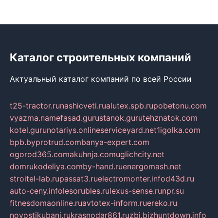
Каталог строительных компаний
Актуальный каталог компаний по всей России
t25-tractor.ru
nashicveti.ru
alutex.spb.ru
pobetonu.com
vyazma.name
fasad.guru
stanok.guru
tehznatok.com
kotel.guru
notariys.online
serviceyard.net
1igolka.com
bpb.by
protrud.com
banya-expert.com
ogorod365.com
akuhnja.com
uglichcity.net
domrukodeliya.com
by-hand.ru
energomash.net
stroitel-lab.ru
passat3.ru
electromonter.info
d43d.ru
auto-ceny.info
lesorubles.ru
lexus-sense.ru
npr.su
fitnesdomaonline.ru
avtotex-inform.ru
ereko.ru
novostikubani.ru
krasnodar861.ru
zbi.biz
huntdown.info