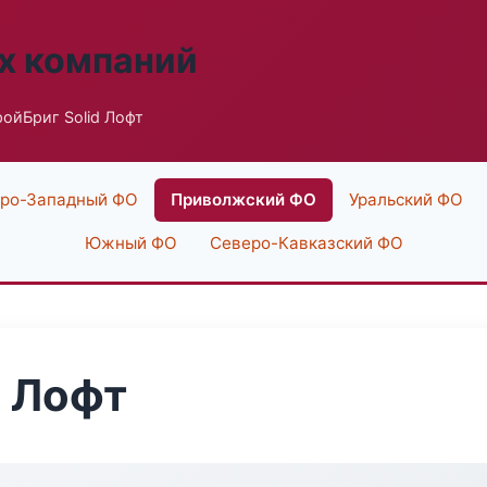
х компаний
ойБриг Solid Лофт
ро-Западный ФО
Приволжский ФО
Уральский ФО
Южный ФО
Северо-Кавказский ФО
d Лофт