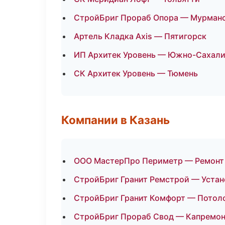
СтройБриг Прораб Опора — Мурман
Артель Кладка Axis — Пятигорск
ИП Архитек Уровень — Южно-Сахали
СК Архитек Уровень — Тюмень
Компании в Казань
ООО МастерПро Периметр — Ремонт
СтройБриг Гранит Ремстрой — Устан
СтройБриг Гранит Комфорт — Потол
СтройБриг Прораб Свод — Капремон