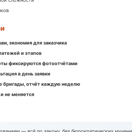
бой сложности
лков
ми
ам, экономия для заказчика
атежей и этапов
боты фиксируются фотоотчётами
ьтация в день заявки
е бригады, отчёт каждую неделю
 и не меняется
ованием — всё по закону, без бюрократических мучени