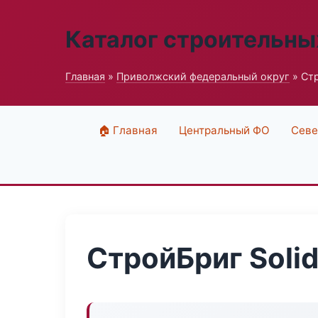
Каталог строительны
Главная
»
Приволжский федеральный округ
» Стр
🏠 Главная
Центральный ФО
Севе
СтройБриг Soli