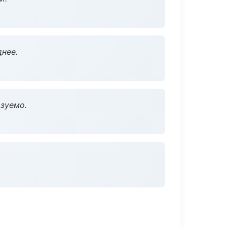
нее.
зуемо.