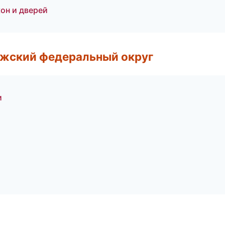
он и дверей
лжский федеральный округ
и