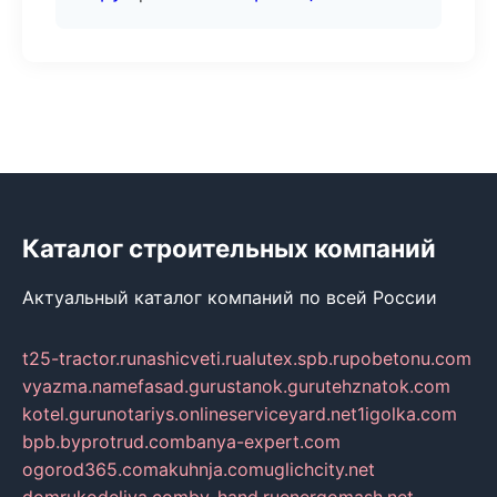
Каталог строительных компаний
Актуальный каталог компаний по всей России
t25-tractor.ru
nashicveti.ru
alutex.spb.ru
pobetonu.com
vyazma.name
fasad.guru
stanok.guru
tehznatok.com
kotel.guru
notariys.online
serviceyard.net
1igolka.com
bpb.by
protrud.com
banya-expert.com
ogorod365.com
akuhnja.com
uglichcity.net