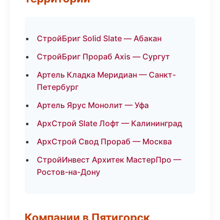
СтройБриг Solid Slate — Абакан
СтройБриг Прораб Axis — Сургут
Артель Кладка Меридиан — Санкт-
Петербург
Артель Ярус Монолит — Уфа
АрхСтрой Slate Лофт — Калининград
АрхСтрой Свод Прораб — Москва
СтройИнвест Архитек МастерПро —
Ростов-на-Дону
Компании в Пятигорск