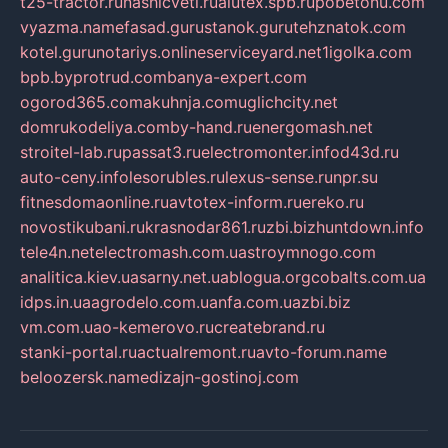
t25-tractor.ru
nashicveti.ru
alutex.spb.ru
pobetonu.com
vyazma.name
fasad.guru
stanok.guru
tehznatok.com
kotel.guru
notariys.online
serviceyard.net
1igolka.com
bpb.by
protrud.com
banya-expert.com
ogorod365.com
akuhnja.com
uglichcity.net
domrukodeliya.com
by-hand.ru
energomash.net
stroitel-lab.ru
passat3.ru
electromonter.info
d43d.ru
auto-ceny.info
lesorubles.ru
lexus-sense.ru
npr.su
fitnesdomaonline.ru
avtotex-inform.ru
ereko.ru
novostikubani.ru
krasnodar861.ru
zbi.biz
huntdown.info
tele4n.net
electromash.com.ua
stroymnogo.com
analitica.kiev.ua
sarny.net.ua
blogua.org
cobalts.com.ua
idps.in.ua
agrodelo.com.ua
nfa.com.ua
zbi.biz
vm.com.ua
o-kemerovo.ru
createbrand.ru
stanki-portal.ru
actualremont.ru
avto-forum.name
beloozersk.name
dizajn-gostinoj.com