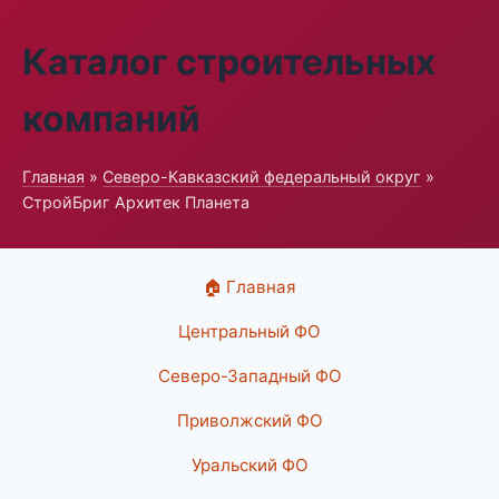
Каталог строительных
компаний
Главная
»
Северо-Кавказский федеральный округ
»
СтройБриг Архитек Планета
🏠 Главная
Центральный ФО
Северо-Западный ФО
Приволжский ФО
Уральский ФО