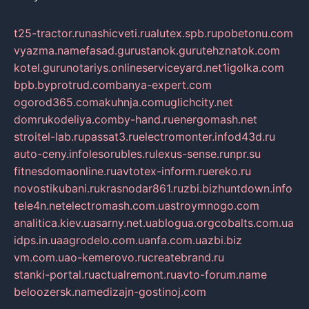
t25-tractor.ru
nashicveti.ru
alutex.spb.ru
pobetonu.com
vyazma.name
fasad.guru
stanok.guru
tehznatok.com
kotel.guru
notariys.online
serviceyard.net
1igolka.com
bpb.by
protrud.com
banya-expert.com
ogorod365.com
akuhnja.com
uglichcity.net
domrukodeliya.com
by-hand.ru
energomash.net
stroitel-lab.ru
passat3.ru
electromonter.info
d43d.ru
auto-ceny.info
lesorubles.ru
lexus-sense.ru
npr.su
fitnesdomaonline.ru
avtotex-inform.ru
ereko.ru
novostikubani.ru
krasnodar861.ru
zbi.biz
huntdown.info
tele4n.net
electromash.com.ua
stroymnogo.com
analitica.kiev.ua
sarny.net.ua
blogua.org
cobalts.com.ua
idps.in.ua
agrodelo.com.ua
nfa.com.ua
zbi.biz
vm.com.ua
o-kemerovo.ru
createbrand.ru
stanki-portal.ru
actualremont.ru
avto-forum.name
beloozersk.name
dizajn-gostinoj.com