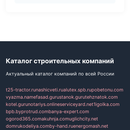
Каталог строительных компаний
Актуальный каталог компаний по всей России
t25-tractor.ru
nashicveti.ru
alutex.spb.ru
pobetonu.com
vyazma.name
fasad.guru
stanok.guru
tehznatok.com
kotel.guru
notariys.online
serviceyard.net
1igolka.com
bpb.by
protrud.com
banya-expert.com
ogorod365.com
akuhnja.com
uglichcity.net
domrukodeliya.com
by-hand.ru
energomash.net