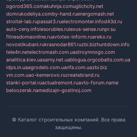
ogorod365.com
akuhnja.com
uglichcity.net
domrukodeliya.com
by-hand.ru
energomash.net
stroitel-lab.ru
passat3.ru
electromonter.info
d43d.ru
auto-ceny.info
lesorubles.ru
lexus-sense.ru
npr.su
fitnesdomaonline.ru
avtotex-inform.ru
ereko.ru
novostikubani.ru
krasnodar861.ru
zbi.biz
huntdown.info
tele4n.net
electromash.com.ua
stroymnogo.com
analitica.kiev.ua
sarny.net.ua
blogua.org
cobalts.com.ua
idps.in.ua
agrodelo.com.ua
nfa.com.ua
zbi.biz
vm.com.ua
o-kemerovo.ru
createbrand.ru
stanki-portal.ru
actualremont.ru
avto-forum.name
beloozersk.name
dizajn-gostinoj.com
© Каталог строительных компаний. Все права
защищены.