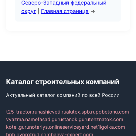
Северо-Западный федеральный
округ
|
Главная страница
→
Каталог строительных компаний
Актуальный каталог компаний по всей России
t25-tractor.ru
nashicveti.ru
alutex.spb.ru
pobetonu.com
vyazma.name
fasad.guru
stanok.guru
tehznatok.com
kotel.guru
notariys.online
serviceyard.net
1igolka.com
bpb.by
protrud.com
banya-expert.com