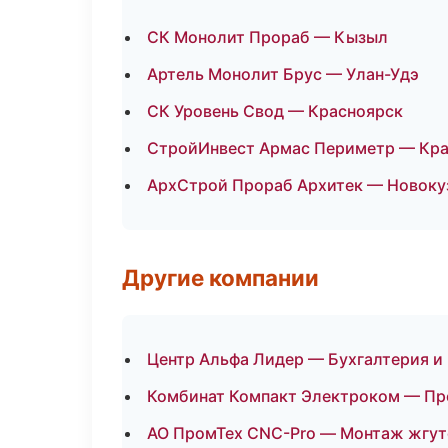
СК Монолит Прораб — Кызыл
Артель Монолит Брус — Улан-Удэ
СК Уровень Свод — Красноярск
СтройИнвест Армас Периметр — Кр
АрхСтрой Прораб Архитек — Новоку
Другие компании
Центр Альфа Лидер — Бухгалтерия и 
Комбинат Компакт Электроком — Про
АО ПромТех CNC-Pro — Монтаж жгут