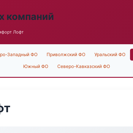
х компаний
мфорт Лофт
ро-Западный ФО
Приволжский ФО
Уральский ФО
Южный ФО
Северо-Кавказский ФО
фт