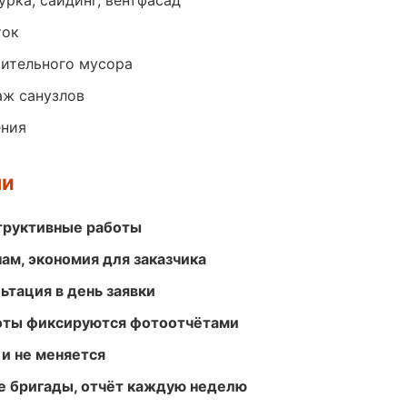
урка, сайдинг, вентфасад
ток
оительного мусора
аж санузлов
ения
ми
структивные работы
ам, экономия для заказчика
ьтация в день заявки
боты фиксируются фотоотчётами
 и не меняется
е бригады, отчёт каждую неделю