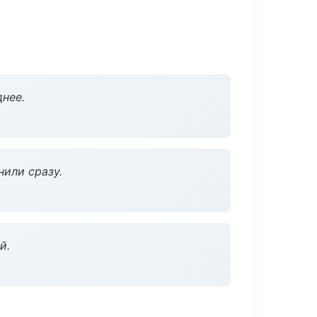
нее.
нили сразу.
й.