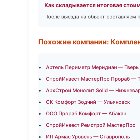
Как складывается итоговая стои
После выезда на объект составляем 
Похожие компании: Компле
Артель Периметр Меридиан — Тверь
СтройИнвест МастерПро Прораб — 
АрхСтрой Монолит Solid — Нижнева
СК Комфорт Зодчий — Ульяновск
ООО Прораб Комфорт — Абакан
СтройИнвест Ремстрой МастерПро 
ИП Армас Уровень — Ставрополь