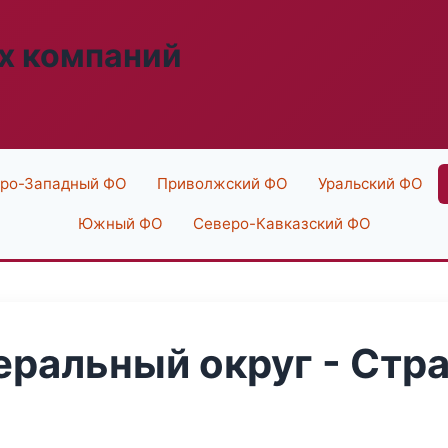
х компаний
ро-Западный ФО
Приволжский ФО
Уральский ФО
Южный ФО
Северо-Кавказский ФО
ральный округ - Стра