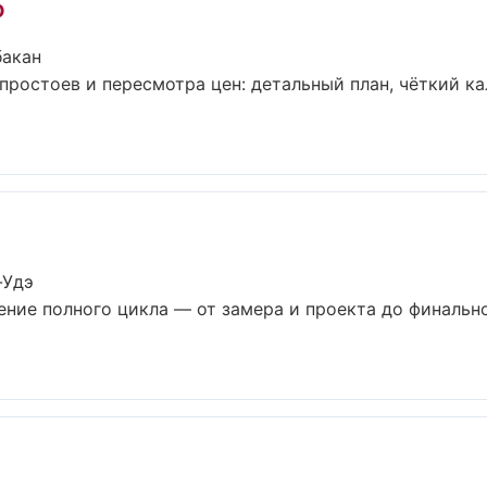
о
бакан
ростоев и пересмотра цен: детальный план, чёткий ка
-Удэ
ение полного цикла — от замера и проекта до финальн