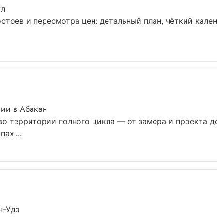
ыл
стоев и пересмотра цен: детальный план, чёткий кален
ии в Абакан
о территории полного цикла — от замера и проекта д
ах....
н-Удэ