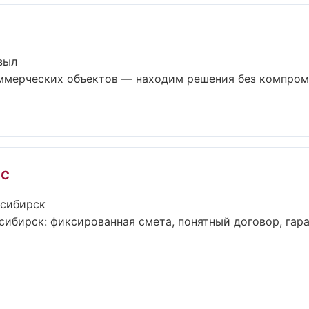
зыл
ммерческих объектов — находим решения без компром
ас
осибирск
сибирск: фиксированная смета, понятный договор, гара