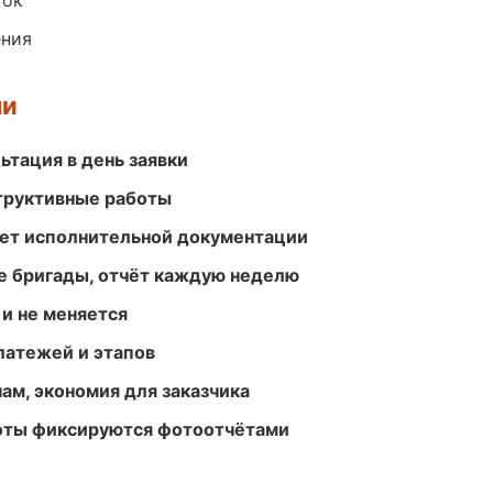
ток
ения
ми
ьтация в день заявки
структивные работы
ет исполнительной документации
е бригады, отчёт каждую неделю
 и не меняется
атежей и этапов
ам, экономия для заказчика
боты фиксируются фотоотчётами