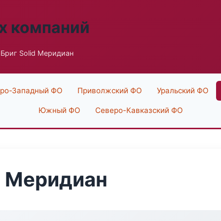
х компаний
Бриг Solid Меридиан
ро-Западный ФО
Приволжский ФО
Уральский ФО
Южный ФО
Северо-Кавказский ФО
d Меридиан