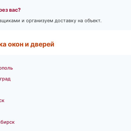
рез вас?
вщиками и организуем доставку на объект.
а окон и дверей
ополь
град
ск
ибирск