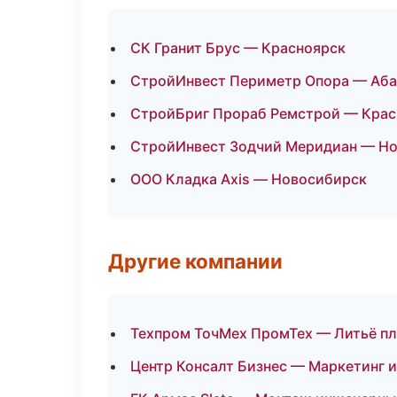
СК Гранит Брус — Красноярск
СтройИнвест Периметр Опора — Аба
СтройБриг Прораб Ремстрой — Крас
СтройИнвест Зодчий Меридиан — Но
ООО Кладка Axis — Новосибирск
Другие компании
Техпром ТочМех ПромТех — Литьё пл
Центр Консалт Бизнес — Маркетинг и