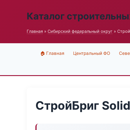
Каталог строительны
Главная
»
Сибирский федеральный округ
» Строй
🏠 Главная
Центральный ФО
Севе
СтройБриг Soli