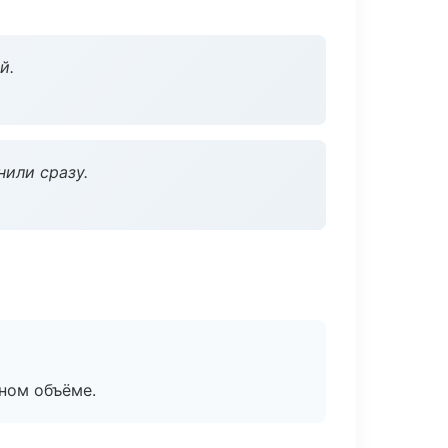
й.
нили сразу.
ном объёме.