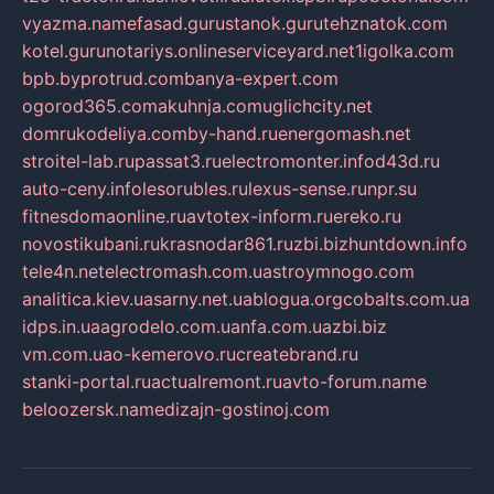
vyazma.name
fasad.guru
stanok.guru
tehznatok.com
kotel.guru
notariys.online
serviceyard.net
1igolka.com
bpb.by
protrud.com
banya-expert.com
ogorod365.com
akuhnja.com
uglichcity.net
domrukodeliya.com
by-hand.ru
energomash.net
stroitel-lab.ru
passat3.ru
electromonter.info
d43d.ru
auto-ceny.info
lesorubles.ru
lexus-sense.ru
npr.su
fitnesdomaonline.ru
avtotex-inform.ru
ereko.ru
novostikubani.ru
krasnodar861.ru
zbi.biz
huntdown.info
tele4n.net
electromash.com.ua
stroymnogo.com
analitica.kiev.ua
sarny.net.ua
blogua.org
cobalts.com.ua
idps.in.ua
agrodelo.com.ua
nfa.com.ua
zbi.biz
vm.com.ua
o-kemerovo.ru
createbrand.ru
stanki-portal.ru
actualremont.ru
avto-forum.name
beloozersk.name
dizajn-gostinoj.com