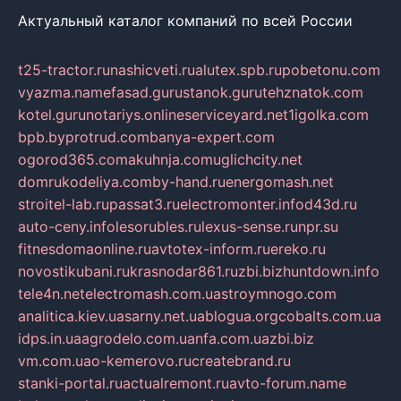
Актуальный каталог компаний по всей России
t25-tractor.ru
nashicveti.ru
alutex.spb.ru
pobetonu.com
vyazma.name
fasad.guru
stanok.guru
tehznatok.com
kotel.guru
notariys.online
serviceyard.net
1igolka.com
bpb.by
protrud.com
banya-expert.com
ogorod365.com
akuhnja.com
uglichcity.net
domrukodeliya.com
by-hand.ru
energomash.net
stroitel-lab.ru
passat3.ru
electromonter.info
d43d.ru
auto-ceny.info
lesorubles.ru
lexus-sense.ru
npr.su
fitnesdomaonline.ru
avtotex-inform.ru
ereko.ru
novostikubani.ru
krasnodar861.ru
zbi.biz
huntdown.info
tele4n.net
electromash.com.ua
stroymnogo.com
analitica.kiev.ua
sarny.net.ua
blogua.org
cobalts.com.ua
idps.in.ua
agrodelo.com.ua
nfa.com.ua
zbi.biz
vm.com.ua
o-kemerovo.ru
createbrand.ru
stanki-portal.ru
actualremont.ru
avto-forum.name