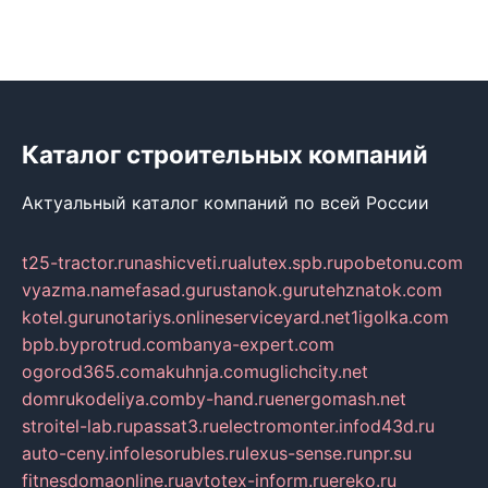
Каталог строительных компаний
Актуальный каталог компаний по всей России
t25-tractor.ru
nashicveti.ru
alutex.spb.ru
pobetonu.com
vyazma.name
fasad.guru
stanok.guru
tehznatok.com
kotel.guru
notariys.online
serviceyard.net
1igolka.com
bpb.by
protrud.com
banya-expert.com
ogorod365.com
akuhnja.com
uglichcity.net
domrukodeliya.com
by-hand.ru
energomash.net
stroitel-lab.ru
passat3.ru
electromonter.info
d43d.ru
auto-ceny.info
lesorubles.ru
lexus-sense.ru
npr.su
fitnesdomaonline.ru
avtotex-inform.ru
ereko.ru