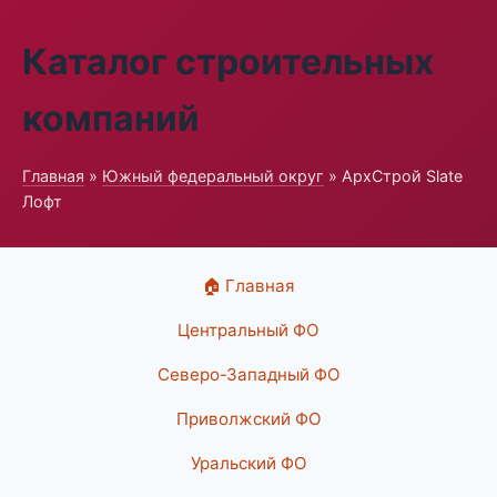
Каталог строительных
компаний
Главная
»
Южный федеральный округ
» АрхСтрой Slate
Лофт
🏠 Главная
Центральный ФО
Северо-Западный ФО
Приволжский ФО
Уральский ФО