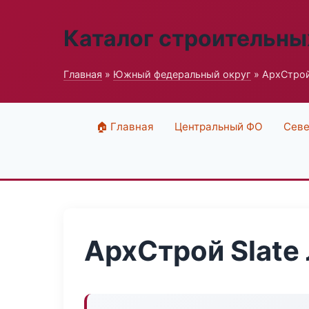
Каталог строительны
Главная
»
Южный федеральный округ
» АрхСтрой
🏠 Главная
Центральный ФО
Севе
АрхСтрой Slate