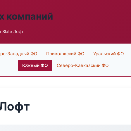
х компаний
 Slate Лофт
ро-Западный ФО
Приволжский ФО
Уральский ФО
Южный ФО
Северо-Кавказский ФО
 Лофт