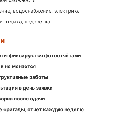
бой сложности
ение, водоснабжение, электрика
и отдыха, подсветка
ми
боты фиксируются фотоотчётами
 и не меняется
структивные работы
ьтация в день заявки
борка после сдачи
е бригады, отчёт каждую неделю