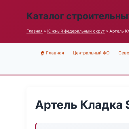
Каталог строительны
Главная
»
Южный федеральный округ
» Артель Кл
🏠 Главная
Центральный ФО
Севе
Артель Кладка S