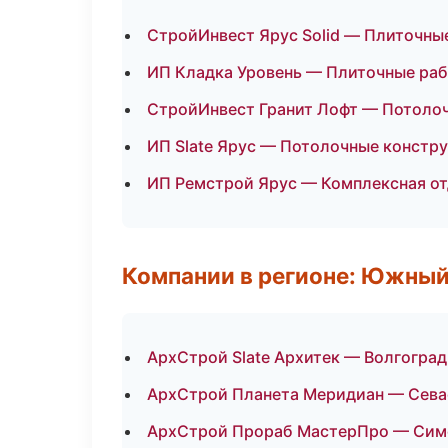
СтройИнвест Ярус Solid — Плиточные
ИП Кладка Уровень — Плиточные раб
СтройИнвест Гранит Лофт — Потоло
ИП Slate Ярус — Потолочные констр
ИП Ремстрой Ярус — Комплексная о
Компании в регионе: Южный
АрхСтрой Slate Архитек — Волгоград
АрхСтрой Планета Меридиан — Сева
АрхСтрой Прораб МастерПро — Сим