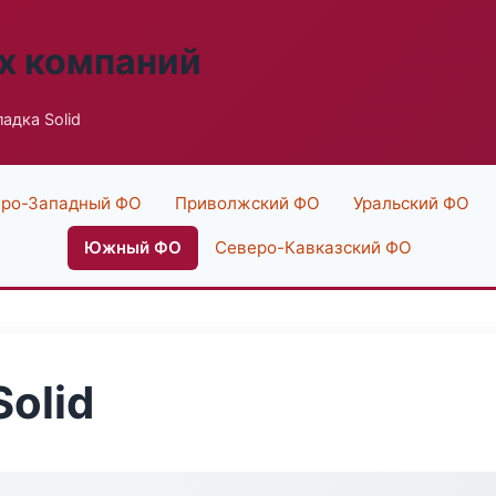
х компаний
адка Solid
ро-Западный ФО
Приволжский ФО
Уральский ФО
Южный ФО
Северо-Кавказский ФО
olid