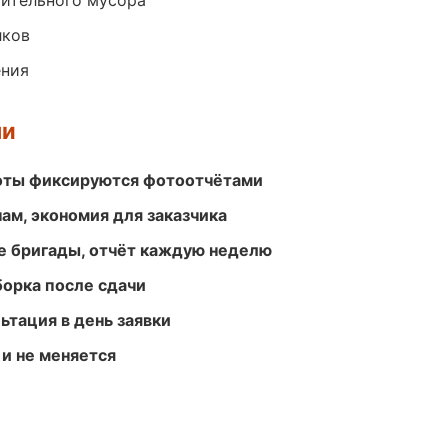
оительного мусора
лков
ения
ми
боты фиксируются фотоотчётами
ам, экономия для заказчика
е бригады, отчёт каждую неделю
борка после сдачи
ьтация в день заявки
 и не меняется