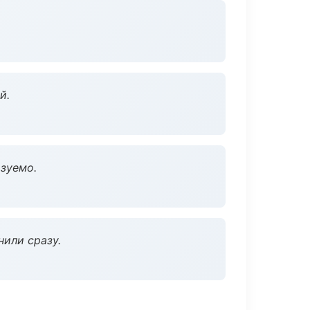
й.
зуемо.
нили сразу.