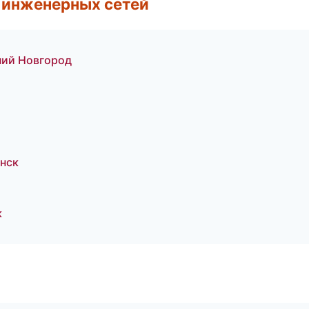
 инженерных сетей
ний Новгород
нск
к