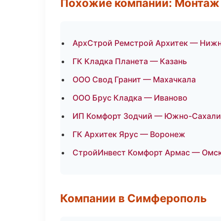
Похожие компании: Монтаж
АрхСтрой Ремстрой Архитек — Ниж
ГК Кладка Планета — Казань
ООО Свод Гранит — Махачкала
ООО Брус Кладка — Иваново
ИП Комфорт Зодчий — Южно-Сахали
ГК Архитек Ярус — Воронеж
СтройИнвест Комфорт Армас — Омс
Компании в Симферополь