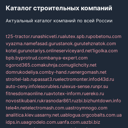
Каталог строительных компаний
Актуальный каталог компаний по всей России
t25-tractor.ru
nashicveti.ru
alutex.spb.ru
pobetonu.com
vyazma.name
fasad.guru
stanok.guru
tehznatok.com
kotel.guru
notariys.online
serviceyard.net
1igolka.com
bpb.by
protrud.com
banya-expert.com
ogorod365.com
akuhnja.com
uglichcity.net
domrukodeliya.com
by-hand.ru
energomash.net
stroitel-lab.ru
passat3.ru
electromonter.info
d43d.ru
auto-ceny.info
lesorubles.ru
lexus-sense.ru
npr.su
fitnesdomaonline.ru
avtotex-inform.ru
ereko.ru
novostikubani.ru
krasnodar861.ru
zbi.biz
huntdown.info
tele4n.net
electromash.com.ua
stroymnogo.com
analitica.kiev.ua
sarny.net.ua
blogua.org
cobalts.com.ua
idps.in.ua
agrodelo.com.ua
nfa.com.ua
zbi.biz