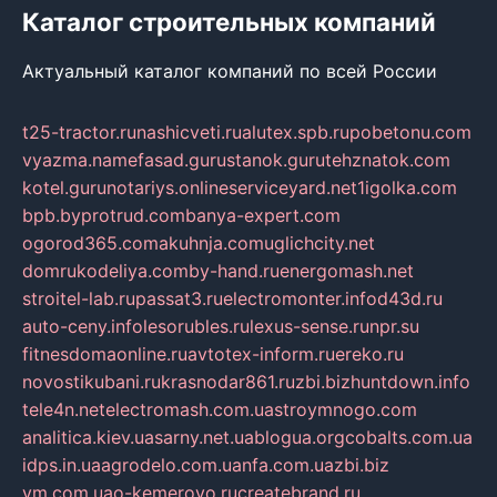
Каталог строительных компаний
Актуальный каталог компаний по всей России
t25-tractor.ru
nashicveti.ru
alutex.spb.ru
pobetonu.com
vyazma.name
fasad.guru
stanok.guru
tehznatok.com
kotel.guru
notariys.online
serviceyard.net
1igolka.com
bpb.by
protrud.com
banya-expert.com
ogorod365.com
akuhnja.com
uglichcity.net
domrukodeliya.com
by-hand.ru
energomash.net
stroitel-lab.ru
passat3.ru
electromonter.info
d43d.ru
auto-ceny.info
lesorubles.ru
lexus-sense.ru
npr.su
fitnesdomaonline.ru
avtotex-inform.ru
ereko.ru
novostikubani.ru
krasnodar861.ru
zbi.biz
huntdown.info
tele4n.net
electromash.com.ua
stroymnogo.com
analitica.kiev.ua
sarny.net.ua
blogua.org
cobalts.com.ua
idps.in.ua
agrodelo.com.ua
nfa.com.ua
zbi.biz
vm.com.ua
o-kemerovo.ru
createbrand.ru