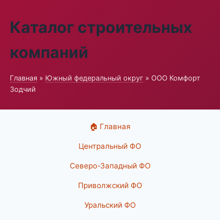
Каталог строительных
компаний
Главная
»
Южный федеральный округ
» ООО Комфорт
Зодчий
🏠 Главная
Центральный ФО
Северо-Западный ФО
Приволжский ФО
Уральский ФО