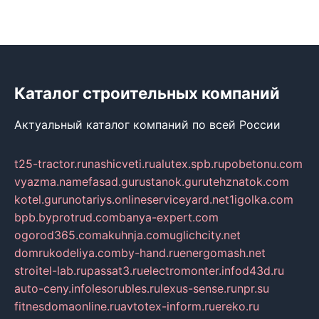
Каталог строительных компаний
Актуальный каталог компаний по всей России
t25-tractor.ru
nashicveti.ru
alutex.spb.ru
pobetonu.com
vyazma.name
fasad.guru
stanok.guru
tehznatok.com
kotel.guru
notariys.online
serviceyard.net
1igolka.com
bpb.by
protrud.com
banya-expert.com
ogorod365.com
akuhnja.com
uglichcity.net
domrukodeliya.com
by-hand.ru
energomash.net
stroitel-lab.ru
passat3.ru
electromonter.info
d43d.ru
auto-ceny.info
lesorubles.ru
lexus-sense.ru
npr.su
fitnesdomaonline.ru
avtotex-inform.ru
ereko.ru