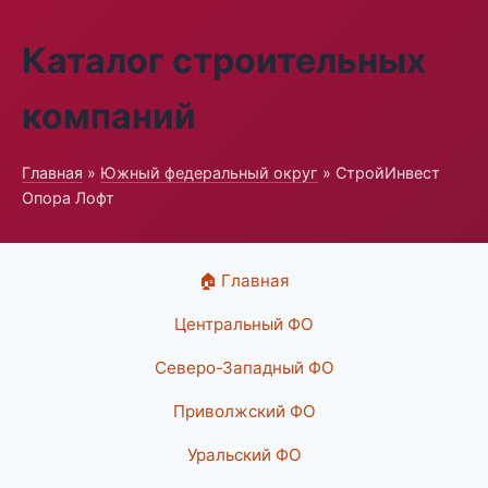
Каталог строительных
компаний
Главная
»
Южный федеральный округ
» СтройИнвест
Опора Лофт
🏠 Главная
Центральный ФО
Северо-Западный ФО
Приволжский ФО
Уральский ФО