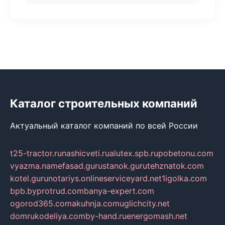
Каталог строительных компаний
Актуальный каталог компаний по всей России
t25-tractor.ru
nashicveti.ru
alutex.spb.ru
pobetonu.com
vyazma.name
fasad.guru
stanok.guru
tehznatok.com
kotel.guru
notariys.online
serviceyard.net
1igolka.com
bpb.by
protrud.com
banya-expert.com
ogorod365.com
akuhnja.com
uglichcity.net
domrukodeliya.com
by-hand.ru
energomash.net