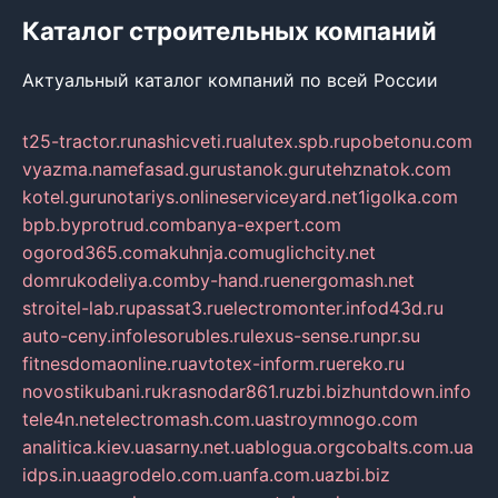
Каталог строительных компаний
Актуальный каталог компаний по всей России
t25-tractor.ru
nashicveti.ru
alutex.spb.ru
pobetonu.com
vyazma.name
fasad.guru
stanok.guru
tehznatok.com
kotel.guru
notariys.online
serviceyard.net
1igolka.com
bpb.by
protrud.com
banya-expert.com
ogorod365.com
akuhnja.com
uglichcity.net
domrukodeliya.com
by-hand.ru
energomash.net
stroitel-lab.ru
passat3.ru
electromonter.info
d43d.ru
auto-ceny.info
lesorubles.ru
lexus-sense.ru
npr.su
fitnesdomaonline.ru
avtotex-inform.ru
ereko.ru
novostikubani.ru
krasnodar861.ru
zbi.biz
huntdown.info
tele4n.net
electromash.com.ua
stroymnogo.com
analitica.kiev.ua
sarny.net.ua
blogua.org
cobalts.com.ua
idps.in.ua
agrodelo.com.ua
nfa.com.ua
zbi.biz