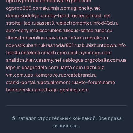
bpb.by
protrud.com
banya-expert.com
ogorod365.com
akuhnja.com
uglichcity.net
domrukodeliya.com
by-hand.ru
energomash.net
stroitel-lab.ru
passat3.ru
electromonter.info
d43d.ru
auto-ceny.info
lesorubles.ru
lexus-sense.ru
npr.su
fitnesdomaonline.ru
avtotex-inform.ru
ereko.ru
novostikubani.ru
krasnodar861.ru
zbi.biz
huntdown.info
tele4n.net
electromash.com.ua
stroymnogo.com
analitica.kiev.ua
sarny.net.ua
blogua.org
cobalts.com.ua
idps.in.ua
agrodelo.com.ua
nfa.com.ua
zbi.biz
vm.com.ua
o-kemerovo.ru
createbrand.ru
stanki-portal.ru
actualremont.ru
avto-forum.name
beloozersk.name
dizajn-gostinoj.com
© Каталог строительных компаний. Все права
защищены.