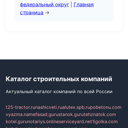
федеральный округ
|
Главная
страница
→
Каталог строительных компаний
Актуальный каталог компаний по всей России
t25-tractor.ru
nashicveti.ru
alutex.spb.ru
pobetonu.com
vyazma.name
fasad.guru
stanok.guru
tehznatok.com
kotel.guru
notariys.online
serviceyard.net
1igolka.com