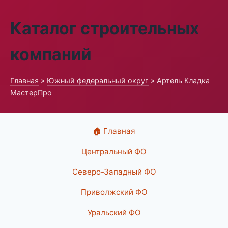
Каталог строительных
компаний
Главная
»
Южный федеральный округ
» Артель Кладка
МастерПро
🏠 Главная
Центральный ФО
Северо-Западный ФО
Приволжский ФО
Уральский ФО